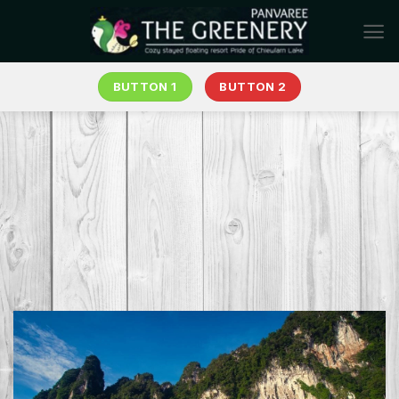
Chuyển
đến
nội
dung
BUTTON 1
BUTTON 2