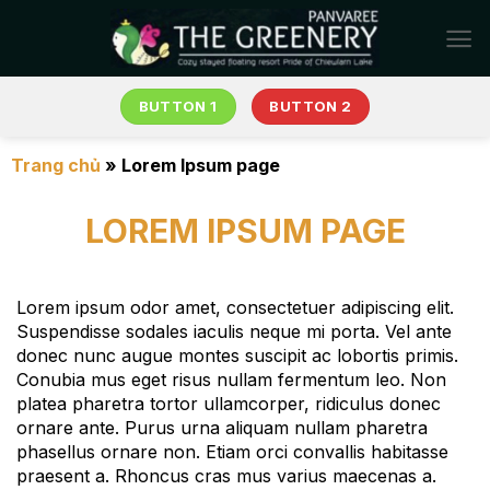
Chuyển
đến
nội
dung
BUTTON 1
BUTTON 2
Trang chủ
»
Lorem Ipsum page
LOREM IPSUM PAGE
Lorem ipsum odor amet, consectetuer adipiscing elit.
Suspendisse sodales iaculis neque mi porta. Vel ante
donec nunc augue montes suscipit ac lobortis primis.
Conubia mus eget risus nullam fermentum leo. Non
platea pharetra tortor ullamcorper, ridiculus donec
ornare ante. Purus urna aliquam nullam pharetra
phasellus ornare non. Etiam orci convallis habitasse
praesent a. Rhoncus cras mus varius maecenas a.